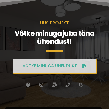
UUS PROJEKT
Võtke minuga juba täna
ühendust!
VÕTKE MINUGA ÜHENDUST