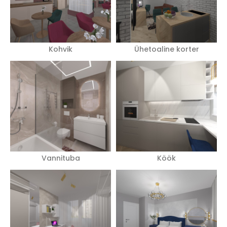
Kohvik
Ühetoaline korter
Vannituba
Köök