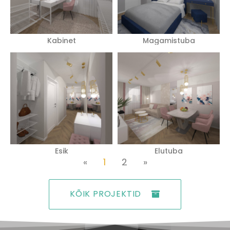
Kabinet
Magamistuba
Esik
Elutuba
«
1
2
»
KÕIK PROJEKTID