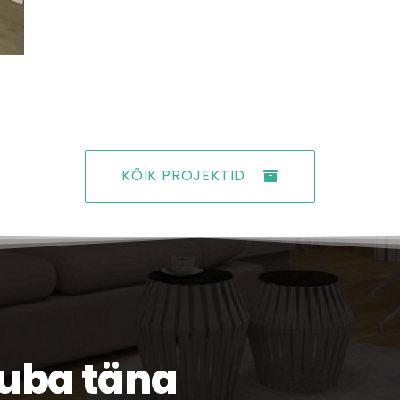
KÕIK PROJEKTID
juba täna