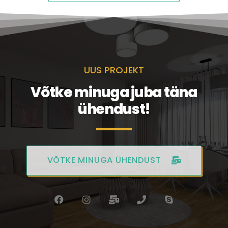
UUS PROJEKT
Võtke minuga juba täna
ühendust!
VÕTKE MINUGA ÜHENDUST