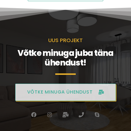
UUS PROJEKT
Võtke minuga juba täna
ühendust!
VÕTKE MINUGA ÜHENDUST