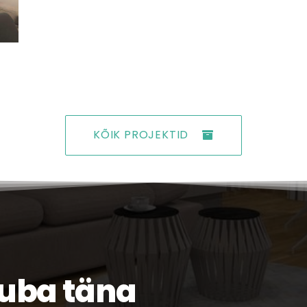
KÕIK PROJEKTID
juba täna