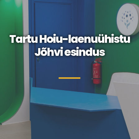
Tartu Hoiu-laenuühistu
Jõhvi esindus