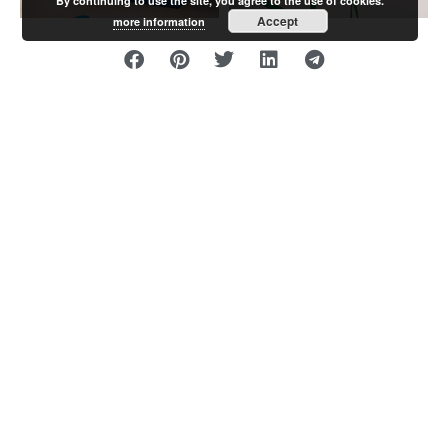
By continuing to use the site, you agree to the use of cookies.
Accept
more information
KÕIK PROJEKTID
UUS PROJEKT
Võtke minuga juba täna
ühendust!