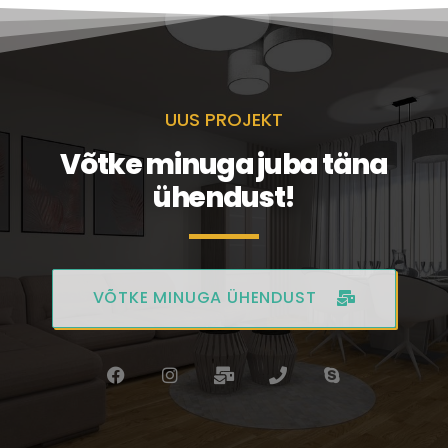
UUS PROJEKT
Võtke minuga juba täna
ühendust!
VÕTKE MINUGA ÜHENDUST