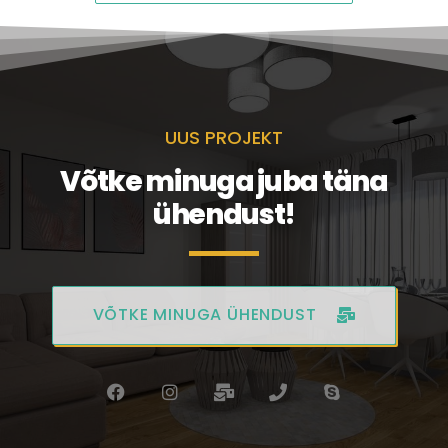
UUS PROJEKT
Võtke minuga juba täna
ühendust!
VÕTKE MINUGA ÜHENDUST