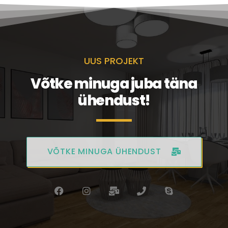
UUS PROJEKT
Võtke minuga juba täna
ühendust!
VÕTKE MINUGA ÜHENDUST