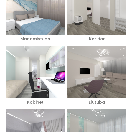
Magamistuba
Koridor
Kabinet
Elutuba