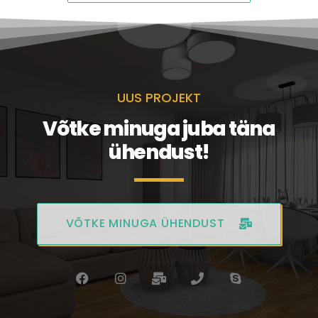
UUS PROJEKT
Võtke minuga juba täna
ühendust!
VÕTKE MINUGA ÜHENDUST