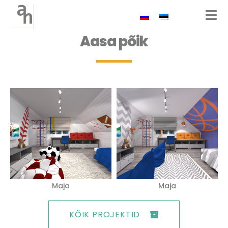
Aasa põik
Maja
Maja
KÕIK PROJEKTID