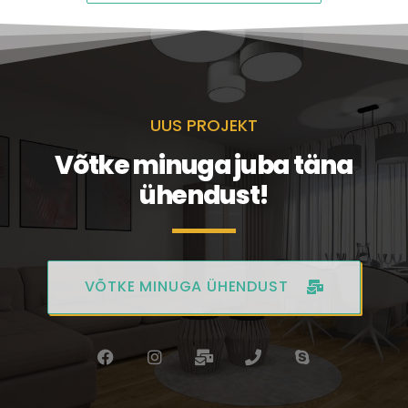
UUS PROJEKT
Võtke minuga juba täna
ühendust!
VÕTKE MINUGA ÜHENDUST