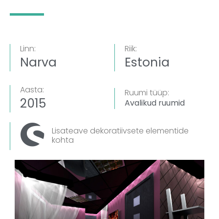
Linn:
Riik:
Narva
Estonia
Aasta:
Ruumi tüüp:
2015
Avalikud ruumid
Lisateave dekoratiivsete elementide
kohta