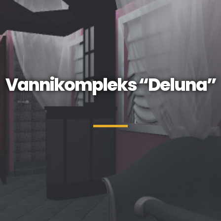
Vannikompleks “Deluna”