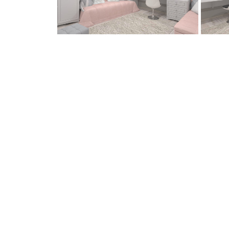
TAGASI
UUS PROJEKT
Võtke minuga 