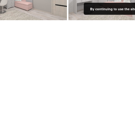
By continuing to use the sit
KÕIK PROJEKTID
juba