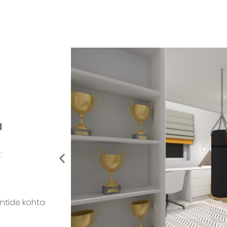
a
:
entide kohta