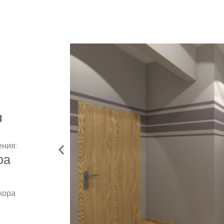
a
ния:
ра
кора