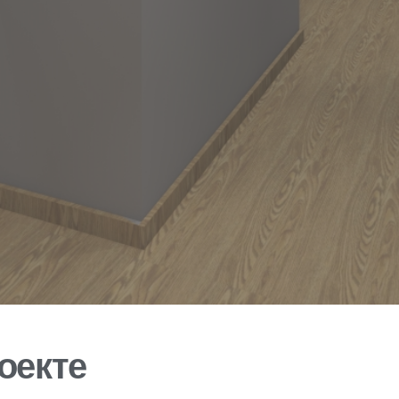
оекте