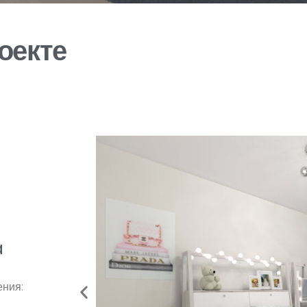
оекте
a
ния: