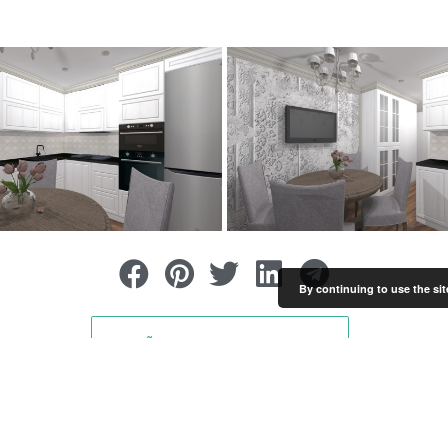
By continuing to use the sit
KÕIK PROJEKTID