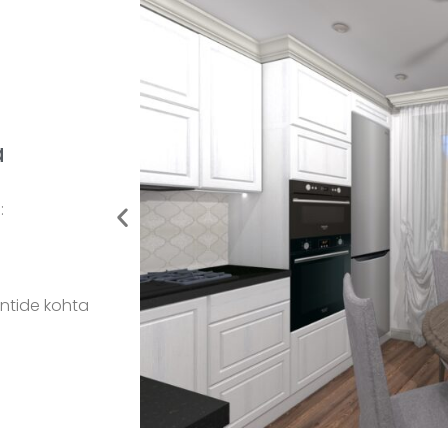
a
:
entide kohta